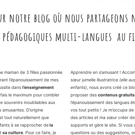
ur notre blog où nous partageons n
s pédagogiques multi-langues au fi
ne maman de 3 filles passionnée
Apprendre en s’amusant ! Acco
irant l’épanouissement de mes
sœur jumelle illustratrice
(elle a
éussite dans
l’enseignement
enfants)
, nous avons créé ce bl
e fais le maximum pour combler
proposer des
contenus gratuits
de souvenirs inoubliables aux
l’épanouissement des langues é
és amusantes. D’origine
vos tout petits ! Je m’occupe de 
st tout naturellement que
des articles et ma sœur créer d
nfants à se rapprocher de
la
supports et gère le site. Si vous
t
sa culture
. Pour ce faire, je
questions ou des suggestions, o