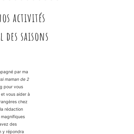
os activités
l des saisons
mpagné par ma
ussi maman de 2
og pour vous
et vous aider à
trangères chez
la rédaction
e magnifiques
 avez des
n y répondra