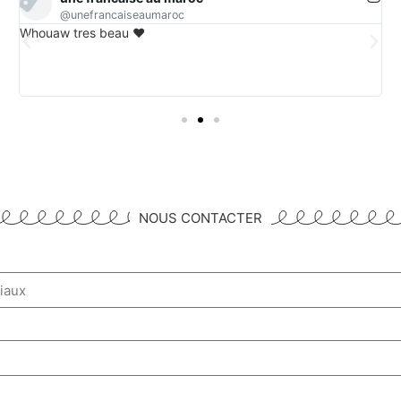
@unefrancaiseaumaroc
n
Whouaw tres beau ❤️
C
e
ur
NOUS CONTACTER