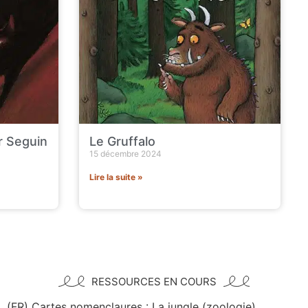
r Seguin
Le Gruffalo
15 décembre 2024
Lire la suite »
RESSOURCES EN COURS
(FR) Cartes nomenclaures : La jungle (zoologie)
Camélia ✨ | Enseignante