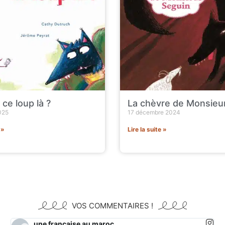
 ce loup là ?
La chèvre de Monsieu
025
17 décembre 2024
 »
Lire la suite »
VOS COMMENTAIRES !
une francaise au maroc