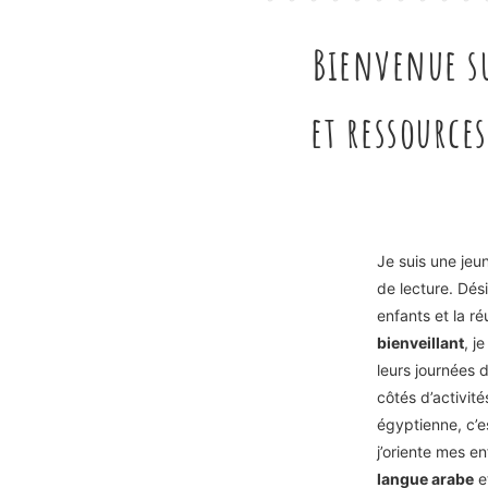
Bienvenue s
et ressource
Je suis une jeu
de lecture. Dés
enfants et la r
bienveillant
, j
leurs journées 
côtés d’activit
égyptienne, c’e
j’oriente mes e
langue arabe
e