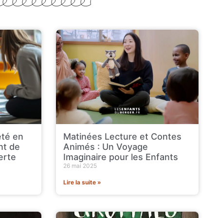
été en
Matinées Lecture et Contes
nt de
Animés : Un Voyage
erte
Imaginaire pour les Enfants
26 mai 2025
Lire la suite »