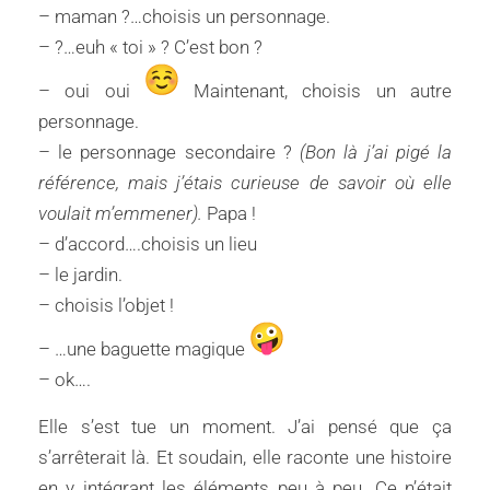
– maman ?…choisis un personnage.
– ?…euh « toi » ? C’est bon ?
– oui oui
Maintenant, choisis un autre
personnage.
– le personnage secondaire ?
(Bon là j’ai pigé la
référence, mais j’étais curieuse de savoir où elle
voulait m’emmener).
Papa !
– d’accord….choisis un lieu
– le jardin.
– choisis l’objet !
– …une baguette magique
– ok….
Elle s’est tue un moment. J’ai pensé que ça
s’arrêterait là. Et soudain, elle raconte une histoire
en y intégrant les éléments peu à peu. Ce n’était