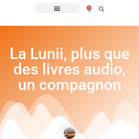
0
La Lunii, plus que
des livres audio,
un compagnon