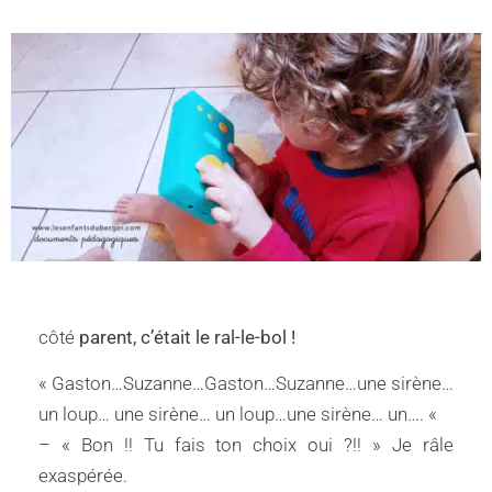
côté
parent, c’était le ral-le-bol !
« Gaston…Suzanne…Gaston…
Suzanne…une sirène…
un loup… une sirène… un loup…une sirène… un…. «
– « Bon !! Tu fais ton choix oui ?!! » Je râle
exaspérée.