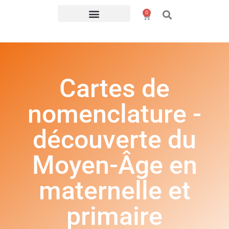
0
Cartes de
nomenclature -
découverte du
Moyen-Âge en
maternelle et
primaire